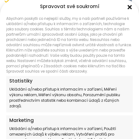
Teplotní a časové řízení VYTÁPĚNÍ a okruhu TUV v základní výbavě
Spravovat své soukromí
Možnost připojit bezdrátovou zónovou centrálu včetně prostorových
čidel
Abychom poskytli co nejlepší služby, my a naši partneři používáme k
Možnost cirkulace TUV po instalaci rozšiřující sady do kotle
ukládání a/nebo přístupu k informacím o zařízeních, technologie
jako soubory cookies. Souhlas s těmito technologiemi nám a našim
Funkce vysoušení podlahy v základní výbavě
partnerům umožní zpracovávat osobní údaje, jako je chování při
procházení nebo jedinečná ID na tomto webu. Nesouhlas nebo
odvolání souhlasu může nepříznivě ovlivnit určité vlastnosti a funkce.
Kliknutím níže vyjádřete souhlas s výše uvedeným nebo proveďte
podrobnější rozhodnutí. Vaše volby budou použity pouze na tomto
webu. Nastavení můžete kdykoli změnit, včetně odvolání souhlasu,
pomocí přepínačů v Zásadách cookies nebo kliknutím na tlačítko
Spravovat souhlas ve spodní části obrazovky.
Statistiky
Ukládání a/nebo přístup k informacím v zařízení, Měření
výkonu reklam, Měření výkonu obsahu, Porozumění publiku
prostřednictvím statistik nebo kombinací údajů z různých
zdrojů.
Marketing
Ukládání a/nebo přístup k informacím v zařízení, Použití
omezených údajů k výběru reklam, Vytváření profilů pro