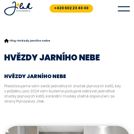
Skip
to
+420 602 23 40 40
the
content
>
Blog
>
Hvězdy jarního nebe
HVĚZDY JARNÍHO NEBE
HVĚZDY JARNÍHO NEBE
Představujeme vám seriál jednotlivých značek plynových koltů, kdy
v průběhu jara 2024 vám budeme postupně odkrývat jednotlivé
značky plynových kotlů, konkrétní modely včetně doporučení ze
strany Plynoservis Jílek.