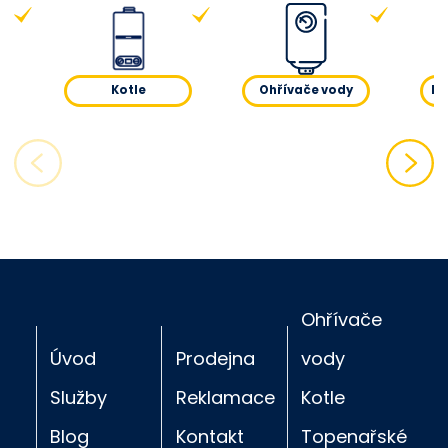
Kotle
Ohřívače vody
Pl
Ohřívače
Úvod
Prodejna
vody
Služby
Reklamace
Kotle
Blog
Kontakt
Topenařské