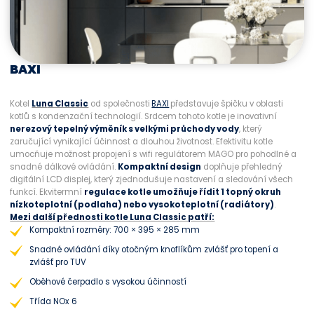
BAXI
Kotel
Lun
a Classic
od společnosti
BAXI
představuje špičku v oblasti
kotlů s kondenzační technologií. Srdcem tohoto kotle je inovativní
nerezový tepelný výměník s velkými průchody vody
, který
zaručující vynikající účinnost a dlouhou životnost. Efektivitu kotle
umocňuje možnost propojení s wifi regulátorem MAGO pro pohodlné a
snadné dálkové ovládání.
Kompaktní design
doplňuje přehledný
digitální LCD displej, který zjednodušuje nastavení a sledování všech
funkcí. Ekvitermní
regulace kotle umožňuje řídit 1 topný okruh
nízkoteplotní (podlaha) nebo vysokoteplotní (radiátory)
.
Mezi další přednosti kotle Luna Classic patří:
Kompaktní rozměry: 700 × 395 × 285 mm
Snadné ovládání díky otočným knoflíkům zvlášť pro topení a
zvlášť pro TUV
Oběhové čerpadlo s vysokou účinností
Třída NOx 6