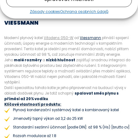
řízení pomocí bezdrátového regulátoru CT 200. Snadná a rychlá
montáž i údržba. Stejné připojovací rozměry jako u předchozích typů
Zásady cookies
Ochrana osobních údajů
kotlů Bosch už více než 60 let.
VIESSMANN
Moderní plynový kotel
Vitodens 050-W
od
Viessmann
přináší spojení
účinnosti, úspory energie a moderních technologií v kompaktním
provedení. Tento kotel je ideální pro menší domácnosti, nabízí přitom
vysokou účinnost až 98 %, což zaručuje minimální ztráty energie.
Jeho
malé rozměry
a
nízká hlučnost
zajišťují snadnou integraci do
jakéhokoli bytového prostoru bez zbytečného rušení. S integrovaným
systémem regulace teploty a možností ovládání přes mobilní aplikaci,
Vitodens 050-W nabízí nejen pohodlí, ale i pokročilé možnosti řízení
vytápění.
Další specialitou tohoto kotle je jeho připravenost na budoucí vývoj v
oblasti dodávek plynu. Je totiž schopný
spalovat směs plynu s
příměsí až 20% vodíku
.
Klíčové vlastnosti produktu:
Plynový kondenzační systémový kotel a kombinovaný kotel
Jmenovitý topný výkon od 3,2 do 25 kW
Standardní sezónní účinnost [podle DIN]: až 98 % (Hs) [brutto cv]
Rozsah modulace až 1:8