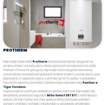
PROTHERM
Nejnovější řada kotlů
Protherm
dokáže automaticky reagovat na
změnu složení a kvality plynu. Řada plynových kondenzačních kotlů
Protherm Flame Fit splňuje ty nejnovější technologické standardy.
Automaticky se přizpůsobí případné změně složení a kvality plynu, jsou
připravené i a spalování plynu s příměsí až 20 % vodíku. V provedení
Flame Fit nabízíme již tradiční oblíbené plynové kotle řady
Panther a
Tiger Condens.
Doporučujeme využít pro vzdálenou správu kotle náš nejnovější set,
bezdrátový prostorový regulátor
MiGo Select SRT 51 f
s internetovou
bránou SR 940 f MiGo Link. Díky aplikaci MiGo Link bude ovládání
zařízení chytřejší, rychlejší, intuitivnější a uživatelsky přívětivější.