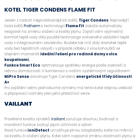
KOTEL TIGER CONDENS FLAME FIT
Jeden z našich nejprodávanějších kotlů,
Tiger Condens
. Nejnovější
řada kotlů
Protherm
s technologií
Flame Fit
dokáže automaticky
reagovat na změnu složení a kvality plynu. Zajistí vám výjimečný
komfort teplé vody díky použité technologii vrstveného ukládání teplé
vody v integrovaném zásobníku. Budete tak mít vždy dostatek teplé
vody bez teplotních výkyvů i v případě odběru z více kohoutků ve
stejném momentě.
Ideální řešení pro rodinné domy s více
koupelnami.
Funkce Smart Eco
optimalizuje spotřebu energie podle zvyklostí a
režimu domácnosti. V kombinaci s naším systémovým regulátorem
MiPro Sense
dosahuje Tiger Condens
energetické třídy účinnosti
A+
.
Pro zajištění velmi jednoduché výměny má tento kotel stejnou velikost
a připojovací rozměry jako jeho předchozí verze.
VAILLANT
Prověřená kvalita výrobků
Vaillant
zaručuje dlouhou životnost a
inovativní funkce zvyšují jejich účinnost a výkon.
Nová funkce
ioniDetect
umožňuje plnou adaptabilitu kotle na měnící
se kvalitu či složení plynu. Kotel sám rozpozná změnu vlastností plynu a