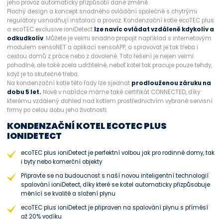
jeho provoz automaticky přizpůsobí dané změně.
Plochý design a koncept snadného ovládání společně s chytrými
regulátory usnadňují instalaci a provoz. Kondenzační kotle ecoTEC plus
a ecoTEC exclusive ioniDetect
lze navíc ovládat vzdáleně kdykoliv a
odkudkoliv
. Můžete je velmi snadno propojit například s internetovým
modulem sensoNET a aplikací sensoAPP, a spravovat je tak třeba i
cestou domů z práce nebo z dovolené. Toto řešení je nejen velmi
pohodlné, ale také zcela udržitelné, neboť kotel tak pracuje pouze tehdy,
když je to skutečně třeba.
Na kondenzační kotle této řady lze sjednat
prodlouženou záruku na
dobu 5 let.
Nově v nabídce máme také certifikát CONNECTED, díky
kterému vzdálený dohled nad kotlem prostřednictvím vybrané servisní
firmy po celou dobu jeho životnosti.
KONDENZAČNÍ KOTEL ECOTEC PLUS
IONIDETECT
ecoTEC plus ioniDetect je perfektní volbou jak pro rodinné domy, tak
i byty nebo komerční objekty
Připravte se na budoucnost s naší novou inteligentní technologií
spalování ioniDetect, díky které se kotel automaticky přizpůsobuje
měnící se kvalitě a složení plynu
ecoTEC plus ioniDetect je připraven na spalování plynu s příměsí
až 20% vodíku