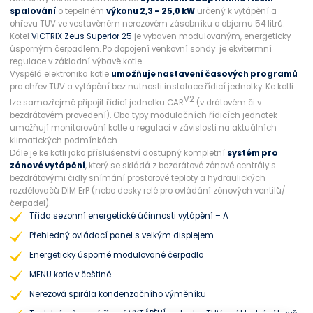
spalování
o tepelném
výkonu 2,3 – 25,0 kW
určený k vytápění a
ohřevu TUV ve vestavěném nerezovém zásobníku o objemu 54 litrů.
Kotel
VICTRIX Zeus Superior 25
je vybaven modulovaným, energeticky
úsporným čerpadlem. Po dopojení venkovní sondy je ekvitermní
regulace v základní výbavě kotle.
Vyspělá elektronika kotle
umožňuje nastavení časových programů
pro ohřev TUV a vytápění bez nutnosti instalace řídicí jednotky. Ke kotli
V2
lze samozřejmě připojit řídicí jednotku CAR
(v drátovém či v
bezdrátovém provedení). Oba typy modulačních řídicích jednotek
umožňují monitorování kotle a regulaci v závislosti na aktuálních
klimatických podmínkách.
Dále je ke kotli jako příslušenství dostupný kompletní
systém pro
zónové vytápění
, který se skládá z bezdrátové zónové centrály s
bezdrátovými čidly snímání prostorové teploty a hydraulických
rozdělovačů DIM ErP (nebo desky relé pro ovládání zónových ventilů/
čerpadel).
Třída sezonní energetické účinnosti vytápění – A
Přehledný ovládací panel s velkým displejem
Energeticky úsporné modulované čerpadlo
MENU kotle v češtině
Nerezová spirála kondenzačního výměníku