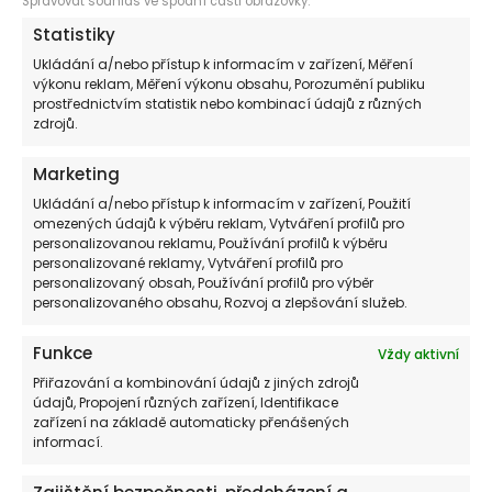
Spravovat souhlas ve spodní části obrazovky.
zavřeno
Neděle
Statistiky
MÁTE OTÁZKY? KONTAKTUJTE NÁS
Ukládání a/nebo přístup k informacím v zařízení, Měření
info@plynoservis-jilek.cz
+420 602 23 40 40
výkonu reklam, Měření výkonu obsahu, Porozumění publiku
prostřednictvím statistik nebo kombinací údajů z různých
zdrojů.
Marketing
Ukládání a/nebo přístup k informacím v zařízení, Použití
omezených údajů k výběru reklam, Vytváření profilů pro
personalizovanou reklamu, Používání profilů k výběru
personalizované reklamy, Vytváření profilů pro
personalizovaný obsah, Používání profilů pro výběr
personalizovaného obsahu, Rozvoj a zlepšování služeb.
Funkce
Vždy aktivní
Přiřazování a kombinování údajů z jiných zdrojů
údajů, Propojení různých zařízení, Identifikace
zařízení na základě automaticky přenášených
informací.