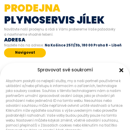
PRODEJNA
PLYNOSERVIS JÍLEK
Navštivte naší prodejnu a rádi s Vámi probereme Vaše požadavky
a navrhneme vhodné řešení.
ADRESA
Najdete nás na adrese:
Na Košince 2511/3b, 180 00 Praha 8 – Libeň
Navigovat
Spravovat své soukromí
Abychom poskytli co nejlepší služby, my a naši partneři používáme k
OTEVÍRACÍ DOBA
ukládání a/nebo přístupu k informacím o zařízeních, technologie
jako soubory cookies. Souhlas s těmito technologiemi nám a našim
8:00 - 16:30
Pondělí
partnerům umožní zpracovávat osobní údaje, jako je chování při
8:00 - 16:30
Úterý
procházení nebo jedinečná ID na tomto webu. Nesouhlas nebo
8:00 - 16:30
odvolání souhlasu může nepříznivě ovlivnit určité vlastnosti a funkce.
Středa
Kliknutím níže vyjádřete souhlas s výše uvedeným nebo proveďte
8:00 - 16:30
Čtvrtek
podrobnější rozhodnutí. Vaše volby budou použity pouze na tomto
8:00 - 16:30
Pátek
webu. Nastavení můžete kdykoli změnit, včetně odvolání souhlasu,
zavřeno
pomocí přepínačů v Zásadách cookies nebo kliknutím na tlačítko
Sobota