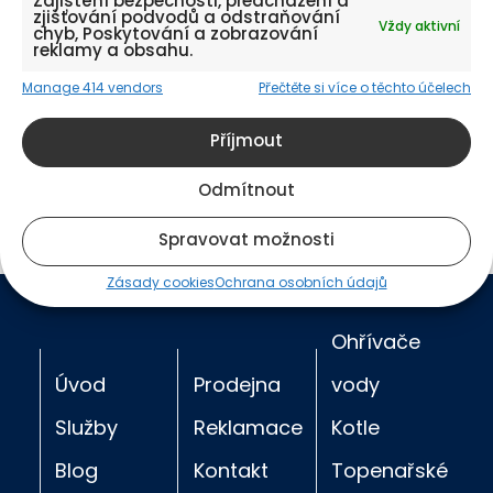
Zajištění bezpečnosti, předcházení a
zjišťování podvodů a odstraňování
Vždy aktivní
chyb, Poskytování a zobrazování
reklamy a obsahu.
Manage 414 vendors
Přečtěte si více o těchto účelech
Příjmout
Odmítnout
Spravovat možnosti
Zásady cookies
Ochrana osobních údajů
Ohřívače
Úvod
Prodejna
vody
Služby
Reklamace
Kotle
Blog
Kontakt
Topenařské