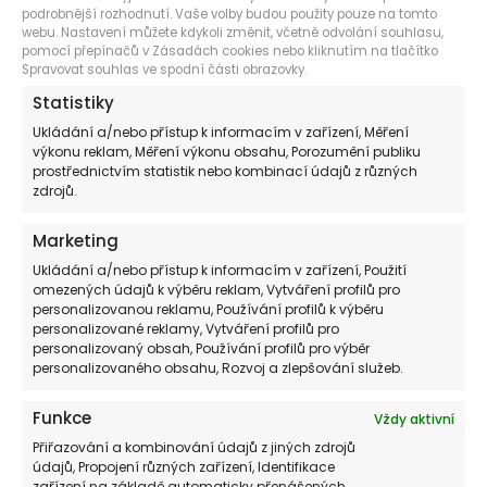
podrobnější rozhodnutí. Vaše volby budou použity pouze na tomto
ZAJIŠTĚNÍ OPTIMÁLNÍHO VÝKONU
webu. Nastavení můžete kdykoli změnit, včetně odvolání souhlasu,
pomocí přepínačů v Zásadách cookies nebo kliknutím na tlačítko
Spravovat souhlas ve spodní části obrazovky.
V zimních měsících chceme, aby naše vytápění fungovalo co
nejefektivněji. Servis plynového kotle před zimou zajišťuje, že kotel
Statistiky
pracuje na svém maximálním výkonu, takže váš dům bude vždy teplý
a útulný.
Ukládání a/nebo přístup k informacím v zařízení, Měření
výkonu reklam, Měření výkonu obsahu, Porozumění publiku
prostřednictvím statistik nebo kombinací údajů z různých
zdrojů.
NAŠI ZÁKAZNÍCI POPTÁVAJÍ
Marketing
Ukládání a/nebo přístup k informacím v zařízení, Použití
omezených údajů k výběru reklam, Vytváření profilů pro
personalizovanou reklamu, Používání profilů k výběru
personalizované reklamy, Vytváření profilů pro
Výměna plynového kotle
Servis plynového kotle
personalizovaný obsah, Používání profilů pro výběr
personalizovaného obsahu, Rozvoj a zlepšování služeb.
Revize plynového kotle
Funkce
Vždy aktivní
SLUŽBY
Přiřazování a kombinování údajů z jiných zdrojů
údajů, Propojení různých zařízení, Identifikace