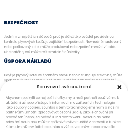
BEZPEČNOST
Jedním z největších důvodů, proč je důležité provádět pravidelnou
kontrolu plynových kotlů, je zajištění bezpečnosti. Nevhodně nastavený
nebo poškozený kotel může produkovat nebezpečné množství oxidu
uhelnatého, což může mít smrtelné důsledky.
ÚSPORA NÁKLADŮ
Když je plynový kotel ve špatném stavu nebo nefunguje efektivně, může
spotřebovávat více plynu, což vede k vyšším nákladům na vytápění.
Pravidelným servisem a údržbou můžete snížit své náklady na vytápění
Spravovat své soukromí
a zároveň prodloužit životnost kotlů.
Abychom poskytli co nejlepší služby, my a naši partneři používáme k
PRODLOUŽENÍ ŽIVOTNOSTI
ukládání a/nebo přístupu k informacím o zařízeních, technologie
jako soubory cookies. Souhlas s těmito technologiemi nám a našim
partnerům umožní zpracovávat osobní údaje, jako je chování při
Stejně jako jakékoli jiné zařízení i plynové kotle potřebují pravidelnou
procházení nebo jedinečná ID na tomto webu. Nesouhlas nebo
údržbu, aby fungovaly co nejlépe a co nejdéle. Správně udržovaný kotel
odvolání souhlasu může nepříznivě ovlivnit určité vlastnosti a funkce.
může mít delší životnost než kotel, který je zanedbán.
Kliknutím níže vyjádřete souhlas s výše uvedeným nebo proveďte