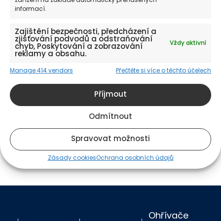
zařízení na základě automaticky přenášených
informací.
Zajištění bezpečnosti, předcházení a
Prozkoumejte nabídku našich služeb.
zjišťování podvodů a odstraňování
Vždy aktivní
chyb, Poskytování a zobrazování
reklamy a obsahu.
Manage 414 vendors
Přečtěte si více o těchto účelech
Příjmout
Kotle
Ohřívače vody
Pl
Odmítnout
Spravovat možnosti
Zásady cookies
Ochrana osobních údajů
Ohřívače